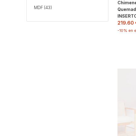
Chimenea
MDF
(43)
Quemado
INSERT
219.60
-10% en e