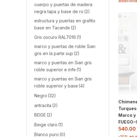
addiciona
cuerpo y puertas de madera
negra tapa y base de ro
(2)
estructura y puertas en grafito
base en Tacande
(2)
Gris oscuro RAL7016
(1)
marco y puertas de roble Sian
gris en la parte sup
(2)
marco y puertas en Sian gris
roble superior e infe
(1)
marco y puertas en Sian gris
roble superior y base
(4)
Negro
(32)
Chimene
antracita
(2)
Turques
BEIGE
(2)
Marco y
FUEGO-
Beige claro
(1)
540.00
Blanco puro
(0)
-10% en e