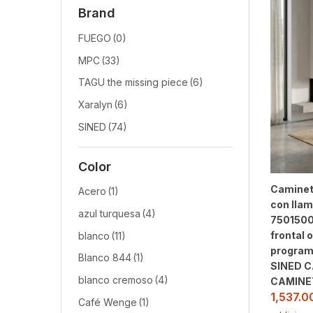
Brand
FUEGO
(0)
MPC
(33)
TAGU the missing piece
(6)
Xaralyn
(6)
SINED
(74)
Color
Caminett
Acero
(1)
con llam
azul turquesa
(4)
7501500
frontal 
blanco
(11)
program
Blanco 844
(1)
SINED 
blanco cremoso
(4)
CAMINE
1,537.
Café Wenge
(1)