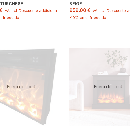
-TURCHESE
BEIGE
€
959.00
€
IVA incl. Descuento addicional
IVA incl. Descuento a
l 1r pedido
-10% en el 1r pedido
Fuera de stock
Fuera de stock