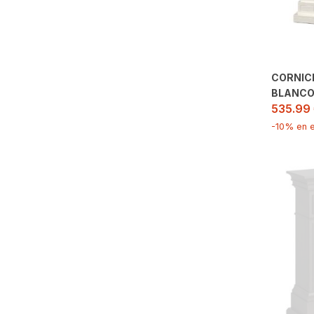
CORNIC
BLANC
535.99
-10% en e