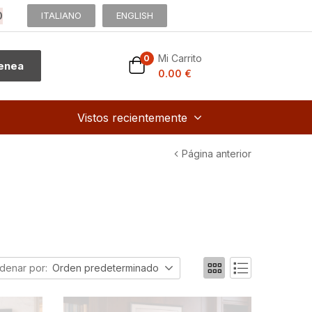
0
ITALIANO
ENGLISH
Mi Carrito
0
menea
0.00
€
Vistos recientemente
Página anterior
denar por:
Orden predeterminado