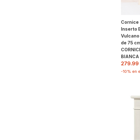
Cornice
Inserto 
Vulcano 
de 75 c
CORNIC
BIANCA
279.99
-10% en e