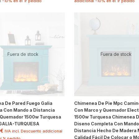
l -10% en el 1r pedido
addicional -10% en el 1r pedido
Fuera de stock
Fuera de stock
a De Pared Fuego Galia
Chimenea De Pie Mpc Camino
a Con Mando a Distancia
Con Marco y Quemador Elect
 Quemador 1500w Turquesa
1500w Turquesa Chimenea 
GALIA-TURQUESA
Diseno Completa Con Mando
€
Distancia Hecho De Madera 
IVA incl. Descuento addicional
Calidad Fácil De Colocar o M
l 1r pedido