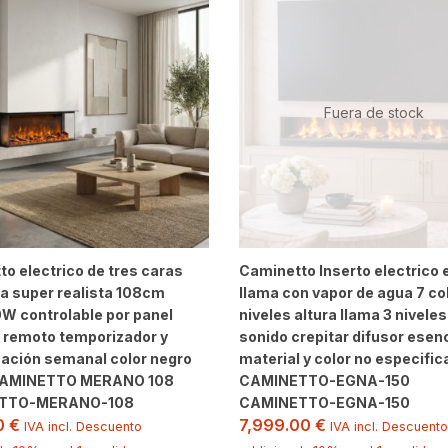
Fuera de stock
o electrico de tres caras
Caminetto Inserto electrico 
a super realista 108cm
llama con vapor de agua 7 co
W controlable por panel
niveles altura llama 3 niveles 
o remoto temporizador y
sonido crepitar difusor esen
ación semanal color negro
material y color no especifi
CAMINETTO MERANO 108
CAMINETTO-EGNA-150
TTO-MERANO-108
CAMINETTO-EGNA-150
00
€
7,999.00
€
IVA incl. Descuento
IVA incl. Descuento