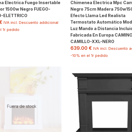
 Electrica Fuego Insertable
Chimenea Electrica Mpc Cami
r 1500w Negro FUEGO-
Negro 75cm Madera 750w1
O-ELETTRICO
Efecto Llama Led Realista
€
Termostato Automático Mod
IVA incl. Descuento addicional
Luz Mando a Distancia Inclui
l 1r pedido
Fabricada En Europa CAMIN
CAMILLO-XXL-NERO
639.00
€
IVA incl. Descuento a
-10% en el 1r pedido
Fuera de stock