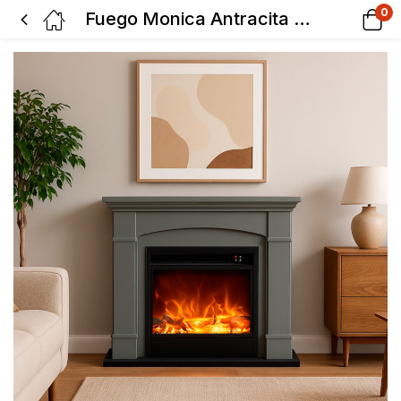
0
Fuego Monica Antracita 1500w Chimenea De Pared Con Mando a Distancia Marco y Quemador Gris Oscuro FUEGO-MONICA-ANTRACITA