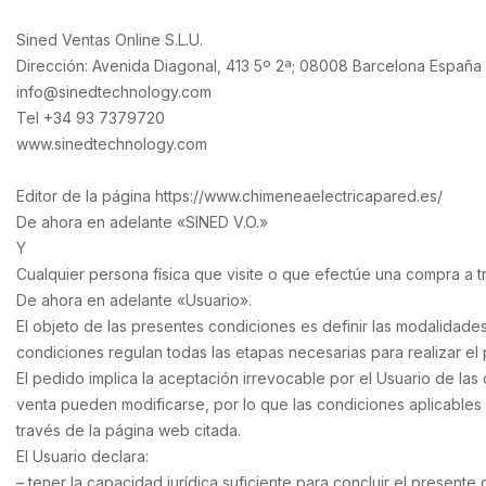
Sined Ventas Online S.L.U.
Dirección: Avenida Diagonal, 413 5º 2ª; 08008 Barcelona España
info@sinedtechnology.com
Tel +34 93 7379720
www.sinedtechnology.com
Editor de la página https://www.chimeneaelectricapared.es/
De ahora en adelante «SINED V.O.»
Y
Cualquier persona física que visite o que efectúe una compra a
De ahora en adelante «Usuario».
El objeto de las presentes condiciones es definir las modalidades
condiciones regulan todas las etapas necesarias para realizar el
El pedido implica la aceptación irrevocable por el Usuario de la
venta pueden modificarse, por lo que las condiciones aplicables
través de la página web citada.
El Usuario declara:
– tener la capacidad jurídica suficiente para concluir el presente