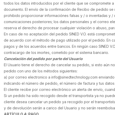
todos los datos introducidos por el cliente que se compromete a 
documento. El envío de la confirmación de Recibo de pedido se re
prohibido proporcionar informaciónes falsas y / o inventadas y / 
comunicaciones posteriores; los datos personales y el correo el
reserva el derecho de procesar cualquier violación o abuso, par
En caso de no aceptación del pedido SINED V.O. está comprometid
de acuerdo con el método de pago utilizado por el pedido. En c
pagos y de los acuerdos entre bancos. En ningún caso SINED V.O.
contracargo de los imortes, cometido por el sistema bancario.
Cancelación del pedido por parte del Usuario
El Usuario tiene el derecho de cancelar su pedido, si esto aún no 
pedido con uno de los métodos siguientes:
a) por correo electronico a info@sinedtechnology.com enviando
indicando el número de pedido, el número de factura y tus datos
El cliente recibe por correo electrónico un alerta de envío, cua
Si un pedido ha sido recogido desde el transportista ya no puede s
cliente desea cancelar un pedido ya recogido por el transportista
y de devolución serán a carico del Usuario y no serán reembolsa
ARTÍCULO 4: PAGO