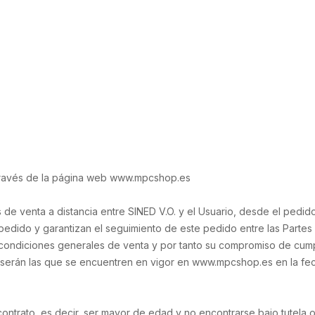
 través de la página web www.mpcshop.es
 de venta a distancia entre SINED V.O. y el Usuario, desde el pedido
 pedido y garantizan el seguimiento de este pedido entre las Partes
s condiciones generales de venta y por tanto su compromiso de cump
 serán las que se encuentren en vigor en www.mpcshop.es en la fech
 contrato, es decir, ser mayor de edad y no encontrarse bajo tutela o