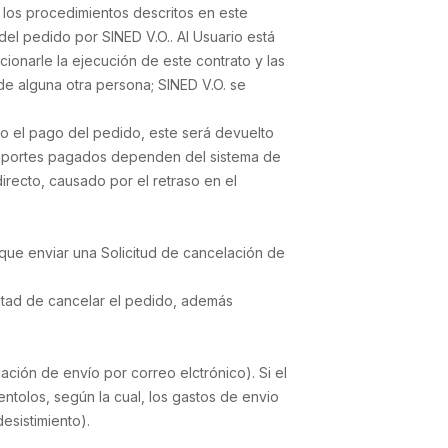
 los procedimientos descritos en este
del pedido por SINED V.O.. Al Usuario está
cionarle la ejecución de este contrato y las
de alguna otra persona; SINED V.O. se
do el pago del pedido, este será devuelto
 importes pagados dependen del sistema de
recto, causado por el retraso en el
e que enviar una Solicitud de cancelación de
ntad de cancelar el pedido, además
ación de envío por correo elctrónico). Si el
entolos, según la cual, los gastos de envio
esistimiento).