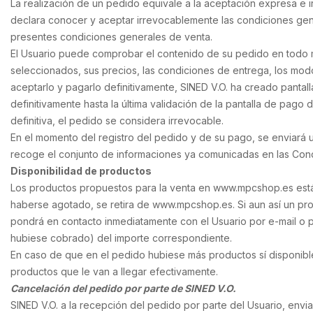
La realización de un pedido equivale a la aceptación expresa e ir
declara conocer y aceptar irrevocablemente las condiciones gener
presentes condiciones generales de venta.
El Usuario puede comprobar el contenido de su pedido en todo 
seleccionados, sus precios, las condiciones de entrega, los modo
aceptarlo y pagarlo definitivamente, SINED V.O. ha creado pantal
definitivamente hasta la última validación de la pantalla de pago 
definitiva, el pedido se considera irrevocable.
En el momento del registro del pedido y de su pago, se enviará u
recoge el conjunto de informaciones ya comunicadas en las Con
Disponibilidad de productos
Los productos propuestos para la venta en www.mpcshop.es están 
haberse agotado, se retira de www.mpcshop.es. Si aun así un pro
pondrá en contacto inmediatamente con el Usuario por e-mail o p
hubiese cobrado) del importe correspondiente.
En caso de que en el pedido hubiese más productos sí disponibles
productos que le van a llegar efectivamente.
Cancelación del pedido por parte de SINED V.O.
SINED V.O. a la recepción del pedido por parte del Usuario, envia