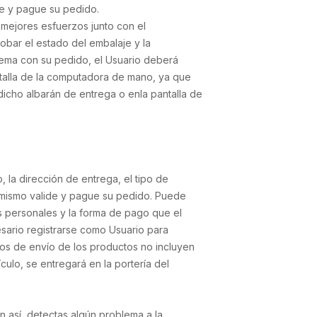
de y pague su pedido.
s mejores esfuerzos junto con el
obar el estado del embalaje y la
lema con su pedido, el Usuario deberá
ntalla de la computadora de mano, ya que
dicho albarán de entrega o enla pantalla de
 la dirección de entrega, el tipo de
l mismo valide y pague su pedido. Puede
s personales y la forma de pago que el
esario registrarse como Usuario para
tos de envío de los productos no incluyen
culo, se entregará en la portería del
 así, detectas algún problema a la