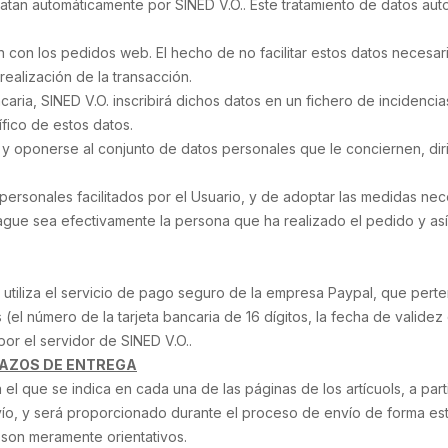
ratan automáticamente por SINED V.O.. Este tratamiento de datos aut
n con los pedidos web. El hecho de no facilitar estos datos necesar
realización de la transacción.
caria, SINED V.O. inscribirá dichos datos en un fichero de incidenci
fico de estos datos.
 y oponerse al conjunto de datos personales que le conciernen, di
ersonales facilitados por el Usuario, y de adoptar las medidas nec
pague sea efectivamente la persona que ha realizado el pedido y as
 utiliza el servicio de pago seguro de la empresa Paypal, que perte
s (el número de la tarjeta bancaria de 16 dígitos, la fecha de validez
or el servidor de SINED V.O..
LAZOS DE ENTREGA
el que se indica en cada una de las páginas de los artícuols, a par
ío, y será proporcionado durante el proceso de envío de forma es
 son meramente orientativos.