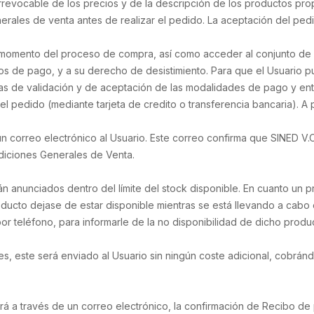
revocable de los precios y de la descripción de los productos propu
ales de venta antes de realizar el pedido. La aceptación del pedido
momento del proceso de compra, así como acceder al conjunto de d
s de pago, y a su derecho de desistimiento. Para que el Usuario pu
las de validación y de aceptación de las modalidades de pago y ent
del pedido (mediante tarjeta de credito o transferencia bancaria). A p
n correo electrónico al Usuario. Este correo confirma que SINED V.O
diciones Generales de Venta.
anunciados dentro del límite del stock disponible. En cuanto un p
ducto dejase de estar disponible mientras se está llevando a cabo
or teléfono, para informarle de la no disponibilidad de dicho prod
, este será enviado al Usuario sin ningún coste adicional, cobránd
rá a través de un correo electrónico, la confirmación de Recibo de p