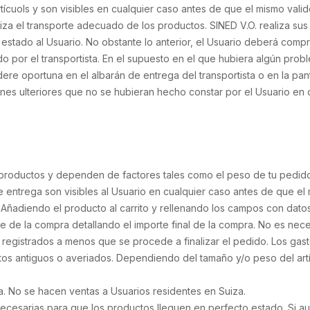
tícuols y son visibles en cualquier caso antes de que el mismo vali
ntiza el transporte adecuado de los productos. SINED V.O. realiza su
 estado al Usuario. No obstante lo anterior, el Usuario deberá compr
 por el transportista. En el supuesto en el que hubiera algún prob
dere oportuna en el albarán de entrega del transportista o en la pa
nes ulteriores que no se hubieran hecho constar por el Usuario en 
s productos y dependen de factores tales como el peso de tu pedido,
e entrega son visibles al Usuario en cualquier caso antes de que e
 Añadiendo el producto al carrito y rellenando los campos con dato
e de la compra detallando el importe final de la compra. No es nec
n registrados a menos que se procede a finalizar el pedido. Los gas
aratos antiguos o averiados. Dependiendo del tamaño y/o peso del artí
a. No se hacen ventas a Usuarios residentes en Suiza.
esarias para que los productos lleguen en perfecto estado. Si aun