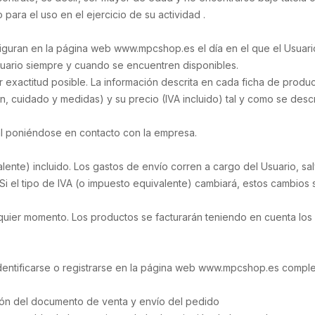
para el uso en el ejercicio de su actividad .
iguran en la página web www.mpcshop.es el día en el que el Usuario 
suario siempre y cuando se encuentren disponibles.
 exactitud posible. La información descrita en cada ficha de produc
 cuidado y medidas) y su precio (IVA incluido) tal y como se descri
onal poniéndose en contacto con la empresa.
alente) incluido. Los gastos de envío corren a cargo del Usuario, s
 Si el tipo de IVA (o impuesto equivalente) cambiará, estos cambios se
lquier momento. Los productos se facturarán teniendo en cuenta los
identificarse o registrarse en la página web www.mpcshop.es comple
ión del documento de venta y envío del pedido