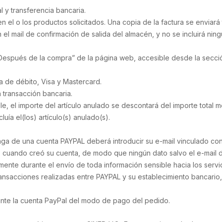
l y transferencia bancaria.
en el o los productos solicitados. Una copia de la factura se enviará
n el mail de confirmación de salida del almacén, y no se incluirá n
 Después de la compra” de la página web, accesible desde la secció
eta de débito, Visa y Mastercard.
a transacción bancaria.
le, el importe del artículo anulado se descontará del importe total 
luía el(los) artículo(s) anulado(s).
onga de una cuenta PAYPAL deberá introducir su e-mail vinculado co
 cuando creó su cuenta, de modo que ningún dato salvo el e-mail d
mente durante el envío de toda información sensible hacia los serv
nsacciones realizadas entre PAYPAL y su establecimiento bancario, 
ante la cuenta PayPal del modo de pago del pedido.