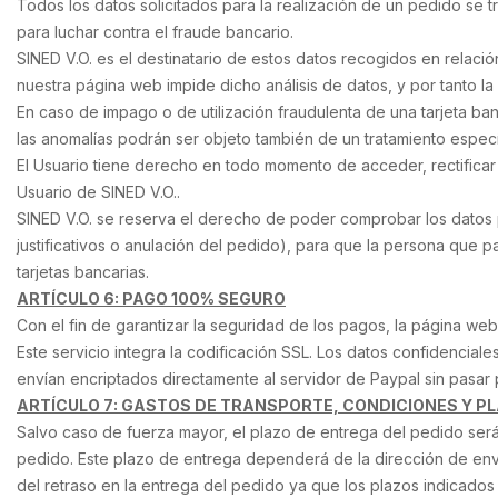
Todos los datos solicitados para la realización de un pedido se t
para luchar contra el fraude bancario.
SINED V.O. es el destinatario de estos datos recogidos en relació
nuestra página web impide dicho análisis de datos, y por tanto la 
En caso de impago o de utilización fraudulenta de una tarjeta ban
las anomalías podrán ser objeto también de un tratamiento especí
El Usuario tiene derecho en todo momento de acceder, rectificar
Usuario de SINED V.O..
SINED V.O. se reserva el derecho de poder comprobar los datos p
justificativos o anulación del pedido), para que la persona que 
tarjetas bancarias.
ARTÍCULO 6: PAGO 100% SEGURO
Con el fin de garantizar la seguridad de los pagos, la página web
Este servicio integra la codificación SSL. Los datos confidenciale
envían encriptados directamente al servidor de Paypal sin pasar p
ARTÍCULO 7: GASTOS DE TRANSPORTE, CONDICIONES Y P
Salvo caso de fuerza mayor, el plazo de entrega del pedido será 
pedido. Este plazo de entrega dependerá de la dirección de env
del retraso en la entrega del pedido ya que los plazos indicados