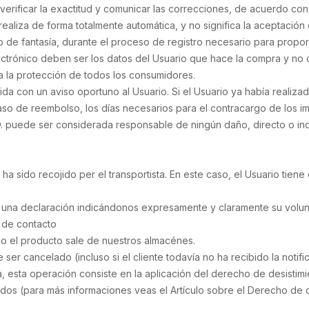
verificar la exactitud y comunicar las correcciones, de acuerdo con
aliza de forma totalmente automática, y no significa la aceptación 
o de fantasía, durante el proceso de registro necesario para propor
ectrónico deben ser los datos del Usuario que hace la compra y no 
a la protección de todos los consumidores.
a con un aviso oportuno al Usuario. Si el Usuario ya había realiza
aso de reembolso, los días necesarios para el contracargo de los
 puede ser considerada responsable de ningún daño, directo o indi
ha sido recojido per el transportista. En este caso, el Usuario tien
 una declaración indicándonos expresamente y claramente su volu
 de contacto
ndo el producto sale de nuestros almacénes.
er cancelado (incluso si el cliente todavía no ha recibido la notific
, esta operación consiste en la aplicación del derecho de desistimi
dos (para más informaciones veas el Artículo sobre el Derecho de d