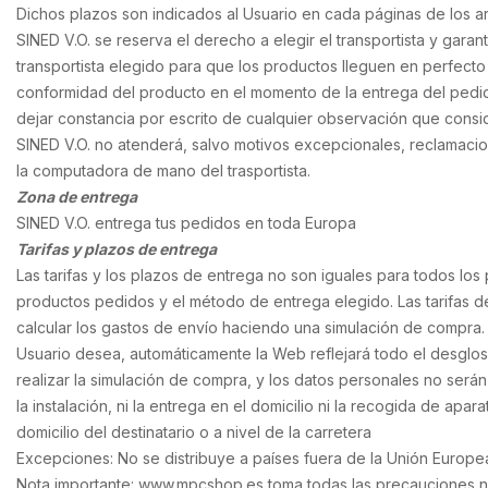
Dichos plazos son indicados al Usuario en cada páginas de los ar
SINED V.O. se reserva el derecho a elegir el transportista y gara
transportista elegido para que los productos lleguen en perfecto
conformidad del producto en el momento de la entrega del pedido
dejar constancia por escrito de cualquier observación que consi
SINED V.O. no atenderá, salvo motivos excepcionales, reclamacio
la computadora de mano del trasportista.
Zona de entrega
SINED V.O. entrega tus pedidos en toda Europa
Tarifas y plazos de entrega
Las tarifas y los plazos de entrega no son iguales para todos lo
productos pedidos y el método de entrega elegido. Las tarifas d
calcular los gastos de envío haciendo una simulación de compra.
Usuario desea, automáticamente la Web reflejará todo el desglos
realizar la simulación de compra, y los datos personales no será
la instalación, ni la entrega en el domicilio ni la recogida de ap
domicilio del destinatario o a nivel de la carretera
Excepciones: No se distribuye a países fuera de la Unión Europe
Nota importante: www.mpcshop.es toma todas las precauciones nec