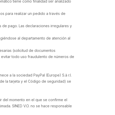
omático tiene como finalidad ser analizado
ios para realizar un pedido a través de
as de pago. Las declaraciones irregulares y
rigiéndose al departamento de atención al
esarias (solicitud de documentos
í evitar todo uso fraudulento de números de
nece a la sociedad PayPal (Europe) S.à r.l.
 de la tarjeta y el Código de seguridad) se
tir del momento en el que se confirme el
timada. SINED V.O. no se hace responsable